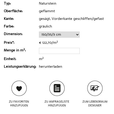
Typ:
Naturstein
Oberfläche:
geflammt
Kante:
gesägt, Vorderkante geschliffen/gefast
Farbe:
gräulich
Dimension:
2
Preis*:
€ 122,70/m
2
Menge in m
:
2
Einheit:
m
Leistungserklärung:
herunterladen
ZU FAVORITEN
ZU ANFRAGELISTE
ZUM LEBENSRAUM
HINZUFÜGEN
HINZUFÜGEN
DESIGNER