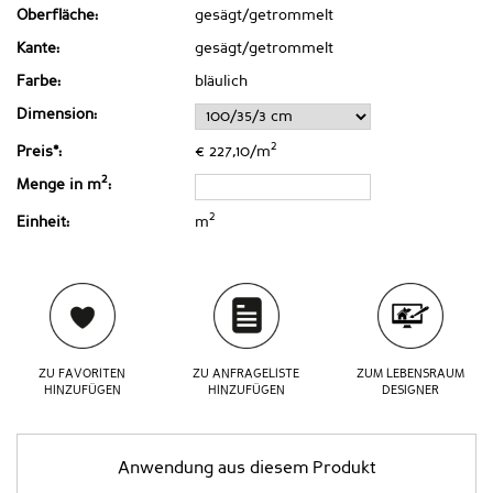
Oberfläche:
gesägt/getrommelt
Kante:
gesägt/getrommelt
Farbe:
bläulich
Dimension:
2
Preis*:
€ 227,10/m
2
Menge in m
:
2
Einheit:
m
ZU FAVORITEN
ZU ANFRAGELISTE
ZUM LEBENSRAUM
HINZUFÜGEN
HINZUFÜGEN
DESIGNER
Anwendung aus diesem Produkt