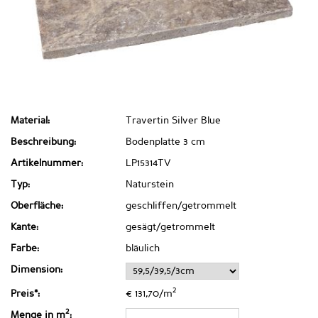
Material:
Travertin Silver Blue
Beschreibung:
Bodenplatte 3 cm
Artikelnummer:
LP15314TV
Typ:
Naturstein
Oberfläche:
geschliffen/getrommelt
Kante:
gesägt/getrommelt
Farbe:
bläulich
Dimension:
2
Preis*:
€ 131,70/m
2
Menge in m
: