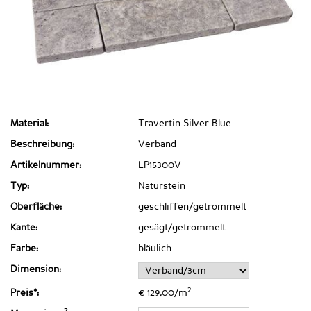
Material:
Travertin Silver Blue
Beschreibung:
Verband
Artikelnummer:
LP15300V
Typ:
Naturstein
Oberfläche:
geschliffen/getrommelt
Kante:
gesägt/getrommelt
Farbe:
bläulich
Dimension:
2
Preis*:
€ 129,00/m
2