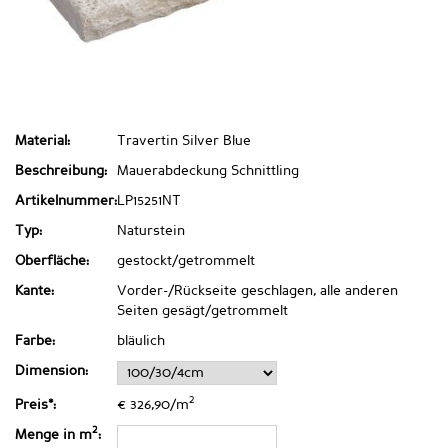
Material:
Travertin Silver Blue
Beschreibung:
Mauerabdeckung Schnittling
Artikelnummer:
LP15251NT
Typ:
Naturstein
Oberfläche:
gestockt/getrommelt
Kante:
Vorder-/Rückseite geschlagen, alle anderen
Seiten gesägt/getrommelt
Farbe:
bläulich
Dimension:
2
Preis*:
€ 326,90/m
2
Menge in m
: