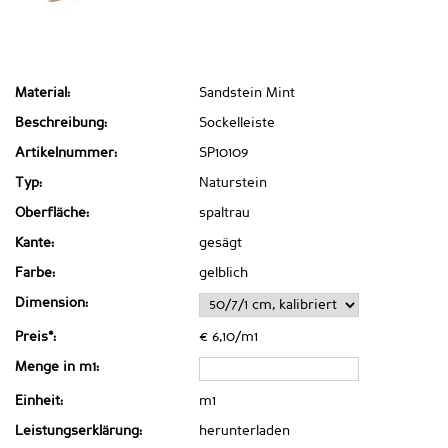
Material:
Sandstein Mint
Beschreibung:
Sockelleiste
Artikelnummer:
SP10109
Typ:
Naturstein
Oberfläche:
spaltrau
Kante:
gesägt
Farbe:
gelblich
Dimension:
Preis*:
€ 6,10/m1
Menge in m1:
Einheit:
m1
Leistungserklärung:
herunterladen