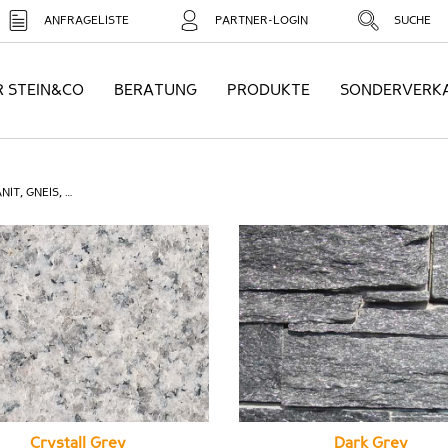
ANFRAGELISTE
PARTNER-LOGIN
SUCHE
R STEIN&CO
BERATUNG
PRODUKTE
SONDERVERK
NIT, GNEIS, …
Crystall Grey
Dark Grey