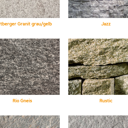
tberger Granit grau/gelb
Jazz
Rio Gneis
Rustic