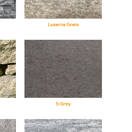
Luserna Gneis
S-Grey